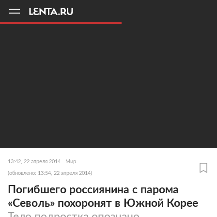
11
A
13:42, 22 апреля 2014
Мир
(обновлено: 13:54, 22 апреля 2014)
Погибшего россиянина с парома
«Севоль» похоронят в Южной Корее
Тело подростка опознано