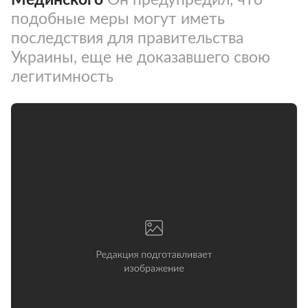
подобные меры могут иметь
последствия для правительства
Украины, еще не доказавшего свою
легитимность