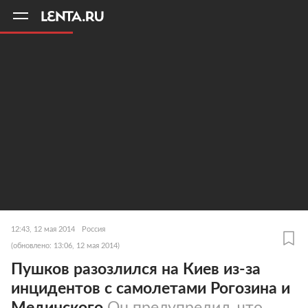
11
A
12:43, 12 мая 2014
Россия
(обновлено: 13:06, 12 мая 2014)
Пушков разозлился на Киев из-за
инцидентов с самолетами Рогозина и
Мединского
Он предупредил, что