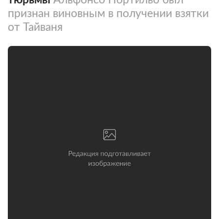
признан виновным в получении взятки
от Тайваня