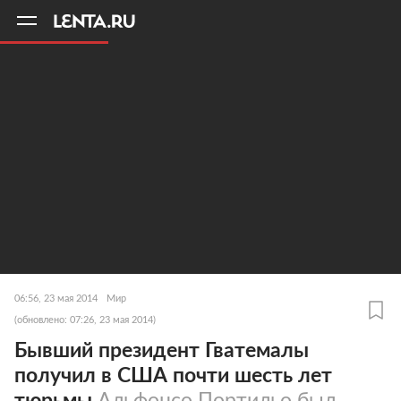
11
A
06:56, 23 мая 2014
Мир
(обновлено: 07:26, 23 мая 2014)
Бывший президент Гватемалы
получил в США почти шесть лет
тюрьмы
Альфонсо Портильо был