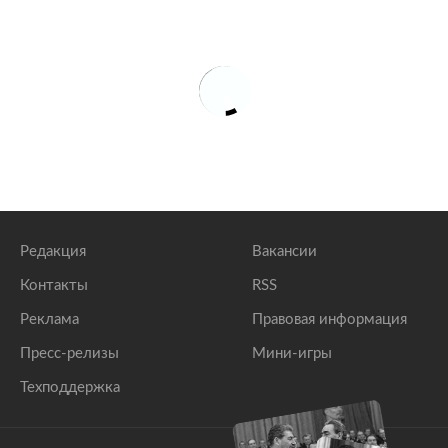
Редакция
Вакансии
Контакты
RSS
Реклама
Правовая информация
Пресс-релизы
Мини-игры
Техподдержка