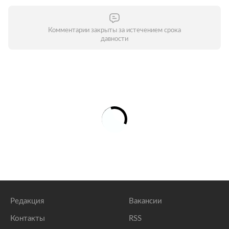
Комментарии закрыты за истечением срока
давности
Редакция
Вакансии
Контакты
RSS