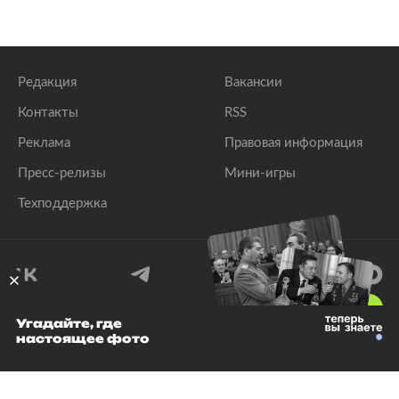
Редакция
Вакансии
Контакты
RSS
Реклама
Правовая информация
Пресс-релизы
Мини-игры
Техподдержка
18
+
Угадайте, где
настоящее фото
© 1999–2026 Все права защищены.
ООО «Лента.Ру»
Лента добра