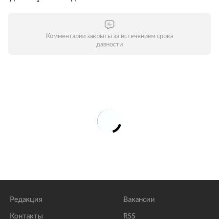
Комментарии закрыты за истечением срока
давности
Редакция
Вакансии
Контакты
RSS