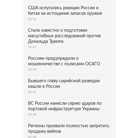
США испугались реакции России и
Китая на истощение запасов оружия
10:16
Стало известно о подготовке
масштабных расследований против
Дональда Трампа
10:07
Россиян предупредили о
мошенничестве с полисами ОСАГО
09:59
Бывшего главу сирийской разведки
нашли в России
09:51
ВС России нанесли серию ударов по
портовой инфраструктуре Украины
09:48
Регионы призвали полностью запретить
продажу вейпов
09:48