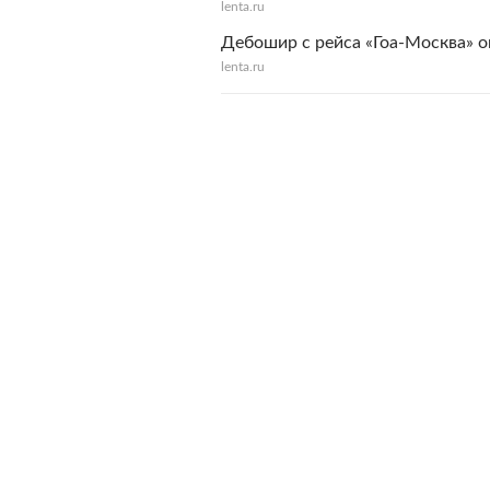
lenta.ru
Дебошир с рейса «Гоа-Москва» 
lenta.ru