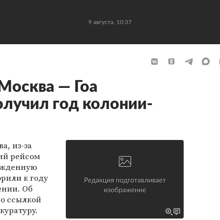
9 августа, 10:37
 Москва — Гоа
лучил год колонии-
а, из-за
ий рейсом
нужденную
орили к году
ении. Об
о ссылкой
куратуру.