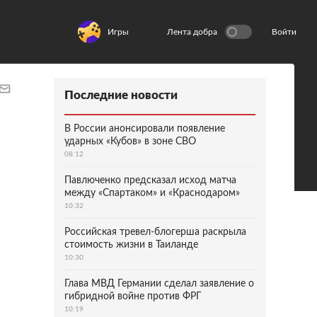
Игры
Лента добра
Войти
Последние новости
В России анонсировали появление
ударных «Кубов» в зоне СВО
08:12
Павлюченко предсказал исход матча
между «Спартаком» и «Краснодаром»
10:32
Российская тревел-блогерша раскрыла
стоимость жизни в Таиланде
10:30
Глава МВД Германии сделал заявление о
гибридной войне против ФРГ
10:19