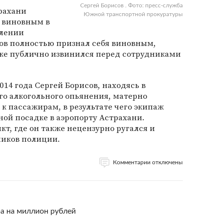
Сергей Борисов . Фото: пресс-служба
рахани
Южной транспортной прокуратуры
а виновным в
блении
сов полностью признал себя виновным,
кже публично извинился перед сотрудниками
2014 года Сергей Борисов, находясь в
го алкогольного опьянения, матерно
 к пассажирам, в результате чего экипаж
ой посадке в аэропорту Астрахани.
кт, где он также нецензурно ругался и
ников полиции.
Комментарии отключены
а на миллион рублей