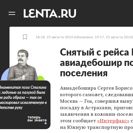
11
A
18:18, 25 августа 2014
(обновлено: 19:17, 25 августа 2014)
Снятый с рейса
авиадебошир по
поселения
Авиадебошира Сергея Борисов
Знаменитая поза Сталина
с ладонью за пазухой была
которого самолет, следовавш
не ради образа — так он
Москва — Гоа, совершил вы
маскировал искалеченную в
посадку в Астрахани, пригов
детстве руку
заключения в колонии-посел
этом сообщает
«Интерфакс»
с
на Южную транспортную про