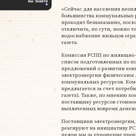
«Сейчас для населения неоп
большинства коммунальных 
проходит безнаказанно, поск
отключить, по сути, можно то
водоснабжение жильцов огран
газета.
Комиссия РСПП по жилищно-
список подготовленных по 
предложений о развитии кон
электроэнергии физическим 
коммунальных ресурсов. Ком
предлагается за счет потреби
газета). Также, по мнению 
поставщику ресурсов стоимо
выплаченных вовремя денеж
Поставщики электроэнергии, 
реагируют на инициативу РС
целом мы за упрощение проц