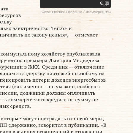
лата
Фото: Евгений Павленко / «Коммерсантъ»
ресурсов
ольку
лько электричество. Тепло- и
ичивать по закону нельзя», — отмечает
коммунальному хозяйству опубликовала
поручению премьера Дмитрия Медведева
куренции в ЖКХ. Среди них — отключение
лицам за задержку платежей по любому из
пенсировать потери доходов энергосбытов
теля (как именно — не указано, сообщает
комиссии, должники должны оплачивать
сть коммерческого кредита на сумму не
ных средств.
которые могут пострадать от новой меры,
ПП сдержанно, говорится в публикации. «В
едур введения ограничений в отношении