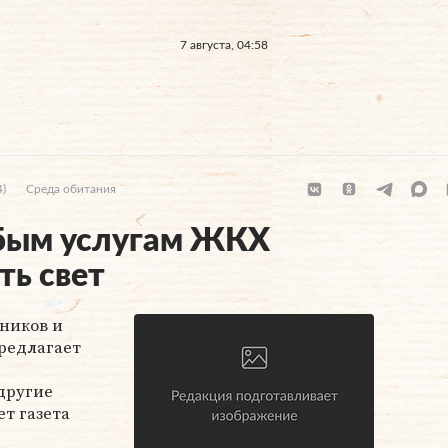
7 августа, 04:58
4)
Среда обитания
юбым услугам ЖКХ
ть свет
ников и
редлагает
 другие
т газета