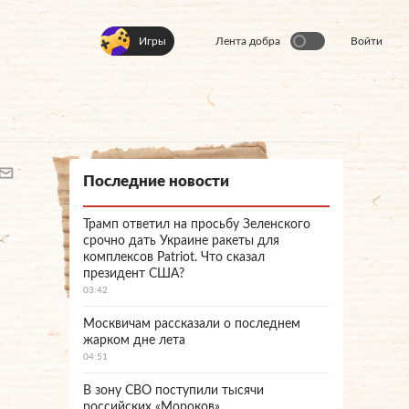
Игры
Лента добра
Войти
Последние новости
Трамп ответил на просьбу Зеленского
срочно дать Украине ракеты для
комплексов Patriot. Что сказал
президент США?
03:42
Москвичам рассказали о последнем
жарком дне лета
04:51
В зону СВО поступили тысячи
российских «Мороков»