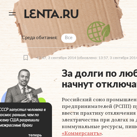
11
A
Среда обитания
Все
13:47, 3 сентября 2014
(обновлено: 13:57, 3 сентября 201
За долги по л
начнут отключа
Российский союз промышлен
предпринимателей (РСПП) п
СССР запустил человека в
ввести практику отключения
космос раньше, чем по
электричества при долгах за
всему США разрешили
коммунальные ресурсы, пише
межрасовые браки
«Коммерсантъ»
.