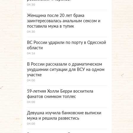
04:30
Женщина после 20 лет брака
заинтересовалась анальным сексом и
поставила мужа в тупик
04:30
ВС России ударили по порту в Одесской
области
04:16
В России рассказали о драматическом
ухудшении ситуации для ВСУ на одном
участке
04:00
59-летняя Холли Берри восхитила
фанатов снимком топлес
04:00
Девушка изучила банковские выписки
мужа и решила развестись
04:00