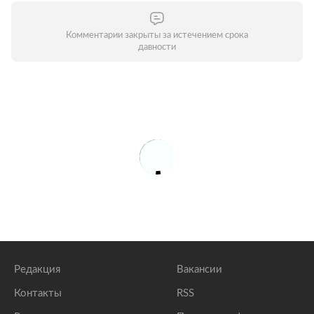
Комментарии закрыты за истечением срока
давности
Редакция
Вакансии
Контакты
RSS