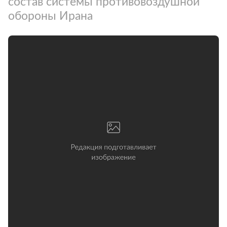
состав системы противовоздушной
обороны Ирана