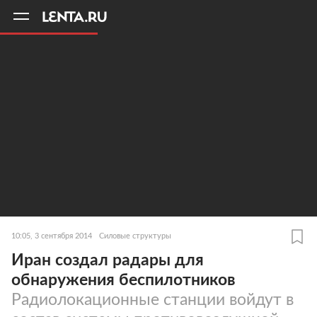
11
A
10:05, 3 сентября 2014
Силовые структуры
Иран создал радары для
обнаружения беспилотников
Радиолокационные станции войдут в