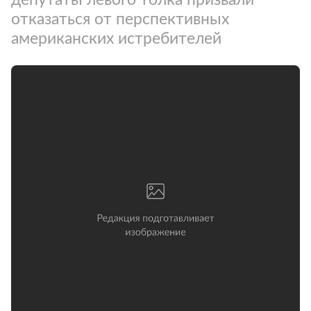
отказаться от перспективных
американских истребителей