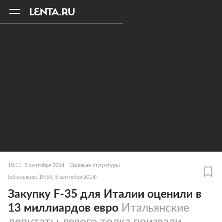
11
A
18:11, 5 сентября 2014
Силовые структуры
(обновлено: 19:55, 5 сентября 2014)
Закупку F-35 для Италии оценили в
13 миллиардов евро
Итальянские
депутаты левого толка призвали