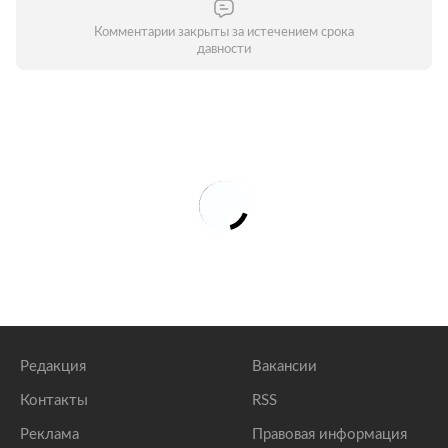
Комментарии закрыты за истечением срока
давности
Редакция
Вакансии
Контакты
RSS
Реклама
Правовая информация