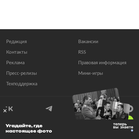
Редакция
Вакансии
Контакты
RSS
Реклама
Правовая информация
Пресс-релизы
Мини-игры
Техподдержка
18
+
Угадайте, где
настоящее фото
© 1999–2026 Все права защищены.
ООО «Лента.Ру»