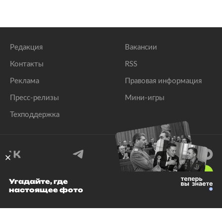
Редакция
Вакансии
Контакты
RSS
Реклама
Правовая информация
Пресс-релизы
Мини-игры
Техподдержка
18
+
Угадайте, где
настоящее фото
© 1999–2026 Все права защищены.
ООО «Лента.Ру»
Лента добра