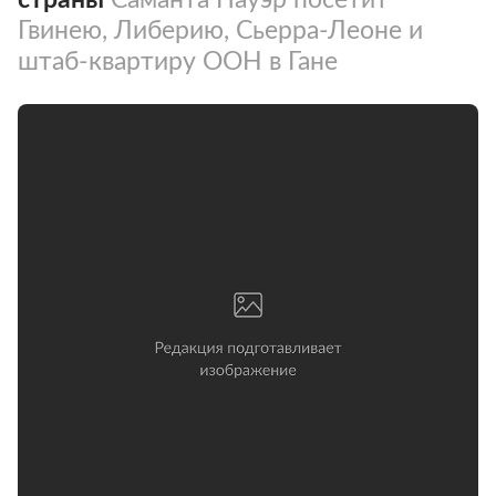
Гвинею, Либерию, Сьерра-Леоне и
штаб-квартиру ООН в Гане