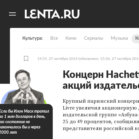
11
A
Культура
Все
Кино
Сериалы
Музыка
К
14:55, 27 октября 2014
(обновлено: 15:26, 27 октября 201
Концерн Hachett
акций издатель
Крупный парижский концерн
Livre увеличил акционерную 
Если бы Илон Маск тратил
издательской группе «Азбука
по 1 млн долларов в день,
25 до 49 процентов, сообщил
его состояние не
представители российской к
закончилось бы и через
2000 лет