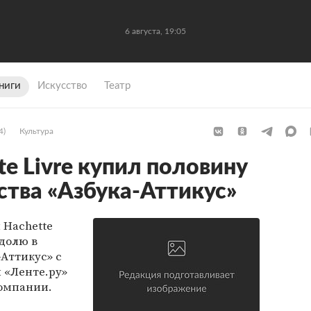
6 августа, 19:05
ниги
Искусство
Театр
4)
Культура
e Livre купил половину
ства «Азбука-Аттикус»
 Hachette
долю в
-Аттикус» с
и «Ленте.ру»
омпании.