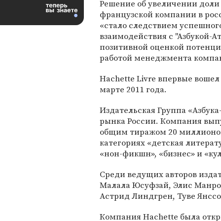
Решение об увеличении доли
французской компании в рос
«стало следствием успешног
взаимодействия с "Азбукой-Ат
позитивной оценкой потенци
работой менеджмента компа
Hachette Livre впервые вошел
марте 2011 года.
Издательская Группа «Азбука
рынка России. Компания выпу
общим тиражом 20 миллионо
категориях «детская литерату
«нон-фикшн», «бизнес» и «ку
Среди ведущих авторов изда
Малала Юсуфзай, Элис Манро,
Астрид Линдгрен, Туве Янссо
Компания Hachette была отк