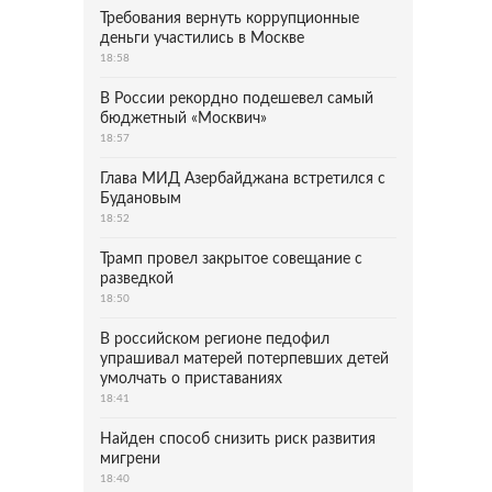
Требования вернуть коррупционные
деньги участились в Москве
18:58
В России рекордно подешевел самый
бюджетный «Москвич»
18:57
Глава МИД Азербайджана встретился с
Будановым
18:52
Трамп провел закрытое совещание с
разведкой
18:50
В российском регионе педофил
упрашивал матерей потерпевших детей
умолчать о приставаниях
18:41
Найден способ снизить риск развития
мигрени
18:40