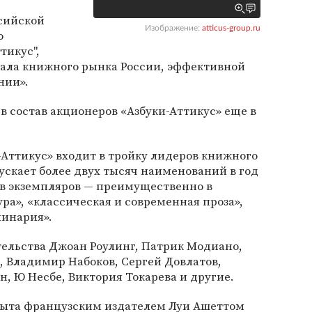
сийской
Изображение:
atticus-group.ru
о
тикус",
ала книжного рынка России, эффективной
нии».
 в состав акционеров «Азбуки-Аттикус» еще в
-Аттикус» входит в тройку лидеров книжного
скает более двух тысяч наименований в год
в экземпляров — преимущественно в
ра», «классическая и современная проза»,
линария».
тельства Джоан Роулинг, Патрик Модиано,
 Владимир Набоков, Сергей Довлатов,
н, Ю Несбе, Виктория Токарева и другие.
рыта французским издателем Луи Ашеттом