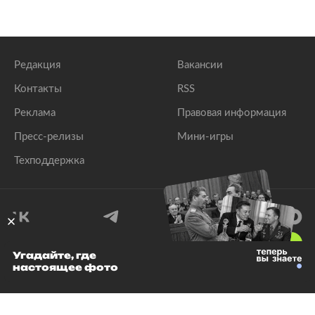
Редакция
Вакансии
Контакты
RSS
Реклама
Правовая информация
Пресс-релизы
Мини-игры
Техподдержка
18
+
Угадайте, где
настоящее фото
© 1999–2026 Все права защищены.
ООО «Лента.Ру»
Лента добра