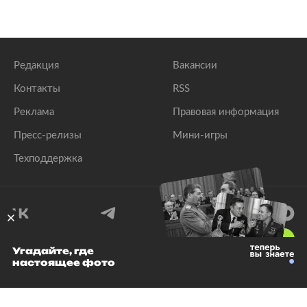
Редакция
Вакансии
Контакты
RSS
Реклама
Правовая информация
Пресс-релизы
Мини-игры
Техподдержка
18
+
Угадайте, где
настоящее фото
© 1999–2026 Все права защищены.
ООО «Лента.Ру»
Лента добра