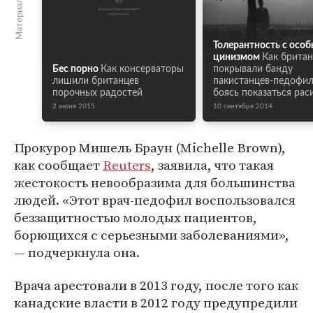
Толерантность с осо
цинизмом
Как брита
Бес порно
Как консерваторы
покрывали банду
лишили британцев
пакистанцев-педофил
порочных радостей
боясь показаться рас
2 июня 2015
10 сентября 2014
Прокурор Мишель Браун (Michelle Brown),
как сообщает
Reuters
, заявила, что такая
жестокость невообразима для большинства
людей. «Этот врач-педофил воспользовался
беззащитностью молодых пациентов,
борющихся с серьезными заболеваниями»,
— подчеркнула она.
Врача арестовали в 2013 году, после того как
канадские власти в 2012 году предупредили