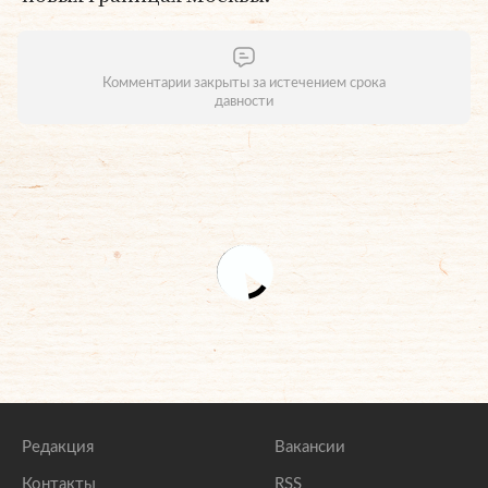
Комментарии закрыты за истечением срока
давности
Редакция
Вакансии
Контакты
RSS