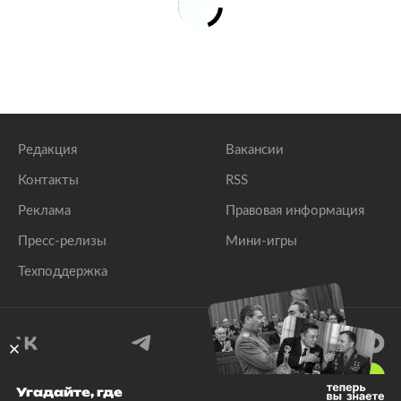
Редакция
Вакансии
Контакты
RSS
Реклама
Правовая информация
Пресс-релизы
Мини-игры
Техподдержка
18
+
Угадайте, где