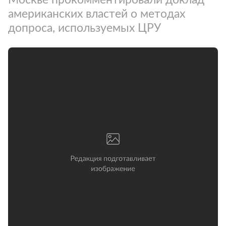
американских властей о методах
допроса, используемых ЦРУ