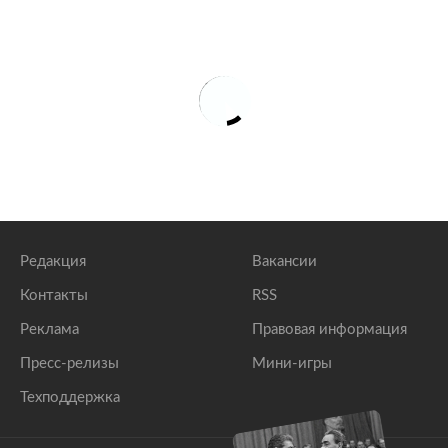
Редакция
Вакансии
Контакты
RSS
Реклама
Правовая информация
Пресс-релизы
Мини-игры
Техподдержка