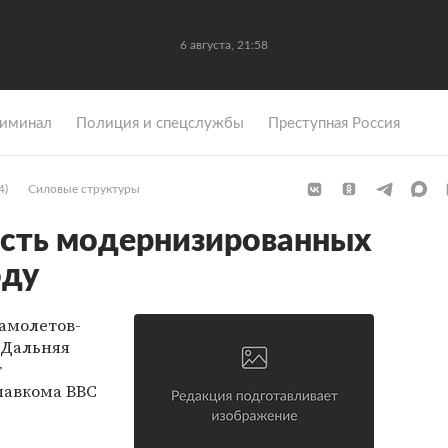
6 августа, 21:58
иминал
Полиция и спецслужбы
Преступная Россия
4)
Силовые структуры
есть модернизированных
оду
амолетов-
 Дальняя
т
лавкома ВВС