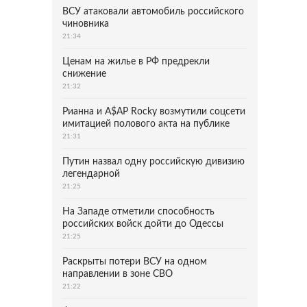
ВСУ атаковали автомобиль российского
чиновника
21:34
Ценам на жилье в РФ предрекли
снижение
21:32
Рианна и A$AP Rocky возмутили соцсети
имитацией полового акта на публике
21:31
Путин назвал одну российскую дивизию
легендарной
21:25
На Западе отметили способность
российских войск дойти до Одессы
21:25
Раскрыты потери ВСУ на одном
направлении в зоне СВО
21:22