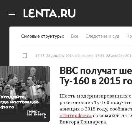
11
A
Силовые структуры
Все
Следствие и суд
Кр
17:48, 23 декабря 2014
(обновлено: 17:54, 23 декабря 201
ВВС получат ш
Ту-160 в 2015 г
Шесть модернизированных с
Угадайте,
ракетоносцев Ту-160 получит
где настоящее
фото
авиация в 2015 году, сообщае
«Интерфакс»
со ссылкой на г
Виктора Бондарева.