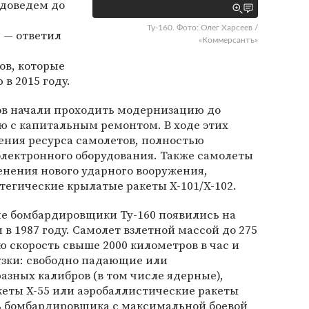
 доведем до
Ту-160. Фото: Олег Харсеев /
 — ответил
«Коммерсантъ»
в, которые
в 2015 году.
дов начали проходить модернизацию до
ю с капитальным ремонтом. В ходе этих
ния ресурса самолетов, полностью
электронного оборудования. Также самолеты
нения нового ударного вооружения,
егические крылатые ракеты Х-101/Х-102.
ие бомбардировщики Ту-160 появились на
в 1987 году. Самолет взлетной массой до 275
 скорость свыше 2000 километров в час и
рузки: свободно падающие или
зных калибров (в том числе ядерные),
еты Х-55 или аэробаллистические ракеты
ть бомбардировщика с максимальной боевой