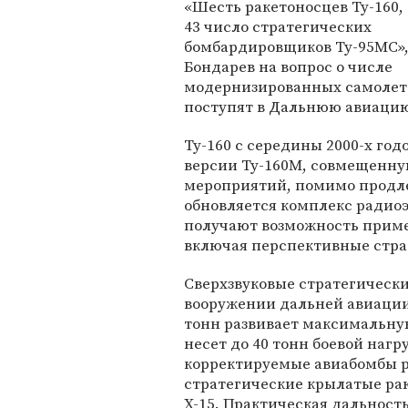
«Шесть ракетоносцев Ту-160,
43 число стратегических
бомбардировщиков Ту-95МС»,
Бондарев на вопрос о числе
модернизированных самолето
поступят в Дальнюю авиацию 
Ту-160 с середины 2000-х го
версии Ту-160М, совмещенну
мероприятий, помимо продле
обновляется комплекс радио
получают возможность приме
включая перспективные страт
Сверхзвуковые стратегическ
вооружении дальней авиации 
тонн развивает максимальную
несет до 40 тонн боевой наг
корректируемые авиабомбы ра
стратегические крылатые рак
Х-15. Практическая дальнос