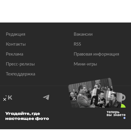
Редакция
Вакансии
Контакты
RSS
Реклама
Правовая информация
Пресс-релизы
Мини-игры
Техподдержка
18
+
Угадайте, где
настоящее фото
© 1999–2026 Все права защищены.
ООО «Лента.Ру»