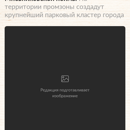
территории промзоны создадут
крупнейший парковый кластер города