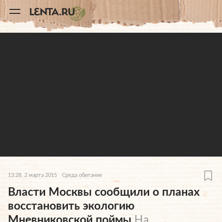
11
A
13:28, 2 марта 2015
Среда обитания
Власти Москвы сообщили о планах
восстановить экологию
Мневниковской поймы
На