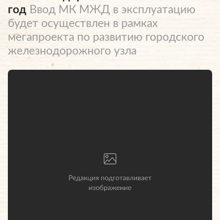
год
Ввод МК МЖД в эксплуатацию
будет осуществлен в рамках
мегапроекта по развитию городского
железнодорожного узла