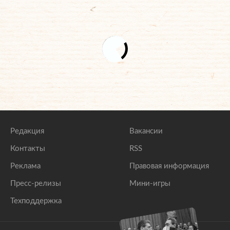
Редакция
Вакансии
Контакты
RSS
Реклама
Правовая информация
Пресс-релизы
Мини-игры
Техподдержка