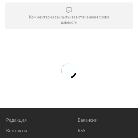
Комментарии закрыты за истечением срока
давности
Редакция
Вакансии
Контакты
RSS