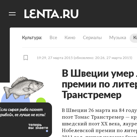
11
A
Культура
Все
Кино
Сериалы
Музыка
К
19:29, 27 марта 2015
(обновлено: 20:26, 27 марта 2015)
В Швеции умер 
премии по лите
Транстремер
В Швеции 26 марта на 84 год
Если сырая рыба пахнет
«рыбой», ее лучше не есть!
поэт Томас Транстремер — 
шведский поэт XX века, лаур
Нобелевской премии по литер