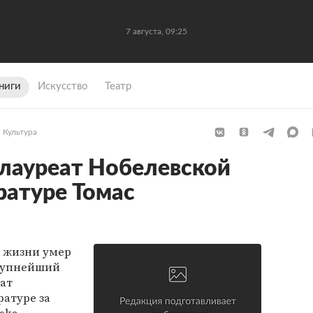
7 августа, 09:25
ниги
Искусство
Театр
Культура
лауреат Нобелевской
ратуре Томас
у жизни умер
крупнейший
еат
атуре за