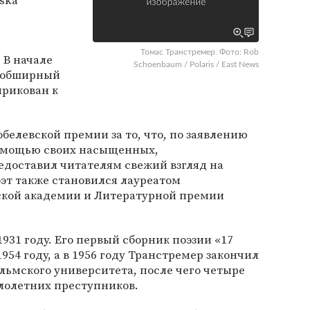
ska
Томас Транстремер. Фото: Rob
 В начале
Schoenbaum / Polaris / East News
л обширный
прикован к
белевской премии за то, что, по заявлению
помощью своих насыщенных,
едоставил читателям свежий взгляд на
эт также становился лауреатом
кой академии и Литературной премии
1931 году. Его первый сборник поэзии «17
954 году, а в 1956 году Транстремер закончил
льмского университета, после чего четыре
алолетних преступников.