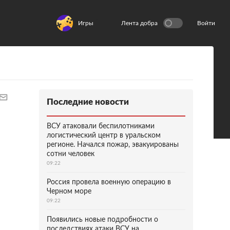
Игры
Лента добра
Войти
Последние новости
ВСУ атаковали беспилотниками
логистический центр в уральском
регионе. Начался пожар, эвакуированы
сотни человек
09:22
Россия провела военную операцию в
Черном море
09:22
Появились новые подробности о
последствиях атаки ВСУ на