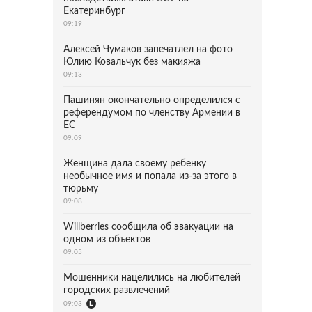
Екатеринбург
09:19
Алексей Чумаков запечатлел на фото
Юлию Ковальчук без макияжа
09:13
Пашинян окончательно определился с
референдумом по членству Армении в
ЕС
09:09
Женщина дала своему ребенку
необычное имя и попала из-за этого в
тюрьму
09:08
Willberries сообщила об эвакуации на
одном из объектов
09:05
Мошенники нацелились на любителей
городских развлечений
09:03