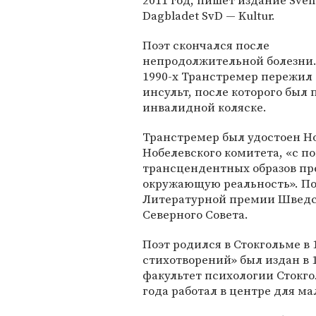
2011 год, пишет издание Sven
Dagbladet SvD — Kultur.
Поэт скончался после
непродолжительной болезни.
1990-х Транстремер пережи
инсульт, после которого был 
инвалидной коляске.
Транстремер был удостоен Но
Нобелевского комитета, «с 
трансцендентных образов пр
окружающую реальность». По
Литературной премии Шведс
Северного Совета.
Поэт родился в Стокгольме в 
стихотворений» был издан в 1
факультет психологии Стокго
года работал в центре для м