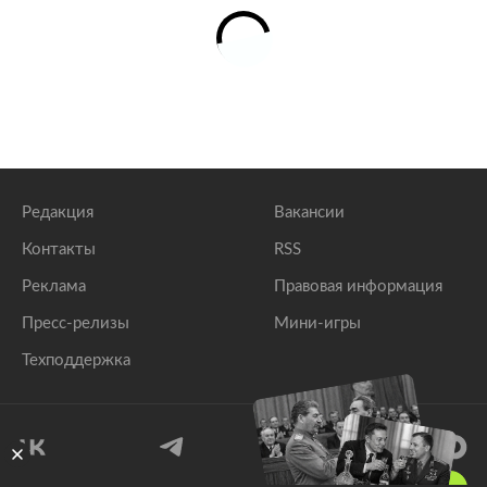
Редакция
Вакансии
Контакты
RSS
Реклама
Правовая информация
Пресс-релизы
Мини-игры
Техподдержка