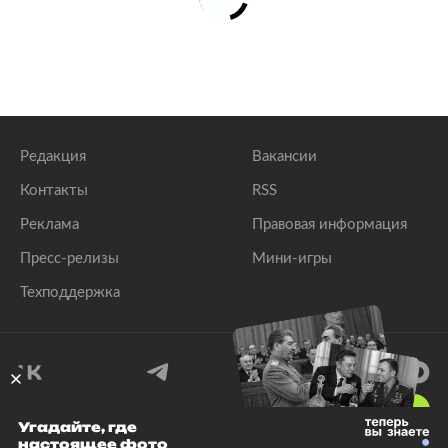
Редакция
Вакансии
Контакты
RSS
Реклама
Правовая информация
Пресс-релизы
Мини-игры
Техподдержка
18
+
Угадайте, где
настоящее фото
© 1999–2026 Все права защищены.