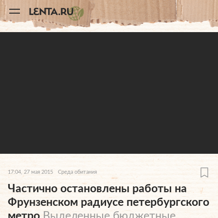
11
A
17:04, 27 мая 2015
Среда обитания
Частично остановлены работы на
Фрунзенском радиусе петербургского
метро
Выделенные бюджетные