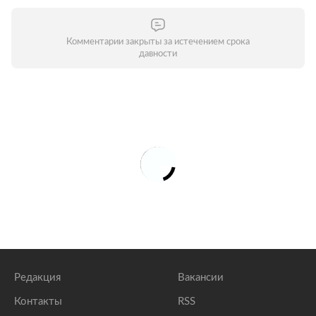
Комментарии закрыты за истечением срока
давности
Редакция
Вакансии
Контакты
RSS