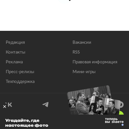
Редакция
Вакансии
Контакты
RSS
Реклама
Правовая информация
Пресс-релизы
Мини-игры
Техподдержка
18
+
Угадайте, где
настоящее фото
© 1999–2026 Все права защищены.
ООО «Лента.Ру»