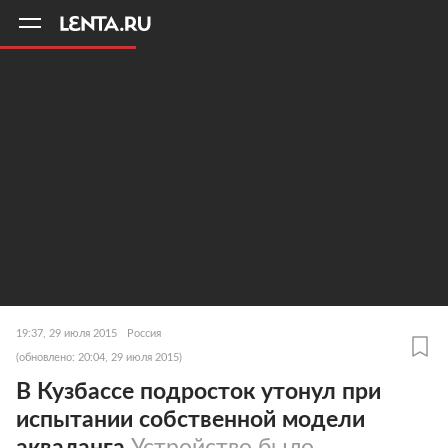
11
A
19:37, 29 июля 2015
Россия
(обновлено: 20:04, 29 июля 2015)
В Кузбассе подросток утонул при
испытании собственной модели
акваланга
Устройство было