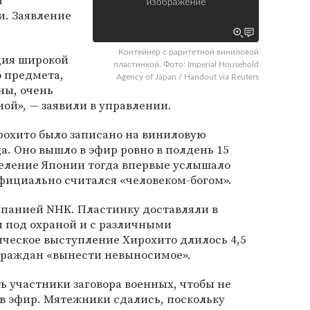
и
и. Заявление
Контейнер с раритетной виниловой
ция широкой
пластинкой. Фото: Imperial Household
о предмета,
Agency of Japan / Handout via Reuters
ны, очень
ной», — заявили в управлении.
охито было записано на виниловую
да. Оно вышло в эфир ровно в полдень 15
селение Японии тогда впервые услышало
фициально считался «человеком-богом».
мпанией NHK. Пластинку доставляли в
 под охраной и с различными
ческое выступление Хирохито длилось 4,5
ограждан «вынести невыносимое».
 участники заговора военных, чтобы не
в эфир. Мятежники сдались, поскольку