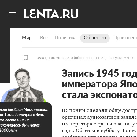
11
A
Мир
Все
Политика
Общество
Происшест
08:01, 1 августа 2015
(обновлено: 11:01, 1 августа 2015)
Запись 1945 год
императора Япо
стала экспонат
В Японии сделали общедост
Если бы Илон Маск тратил
по 1 млн долларов в день,
оригинал аудиозаписи заявл
его состояние не
императора страны о капиту
закончилось бы и через
года. Об этом в субботу, 1 авгу
2000 лет