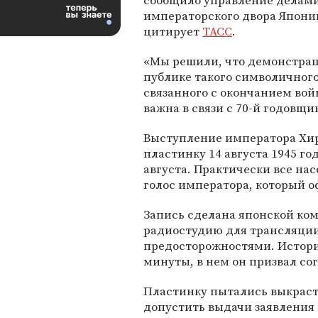
сообщило управление делам
императорского двора Япони
цитирует
ТАСС
.
«Мы решили, что демонстра
публике такого символичног
связанного с окончанием вой
важна в связи с 70-й годовщи
Выступление императора Хир
пластинку 14 августа 1945 го
августа. Практически все на
голос императора, который о
Запись сделана японской ко
радиостудию для трансляции
предосторожностями. Истори
минуты, в нем он призвал с
Пластинку пытались выкрасть
допустить выдачи заявления 