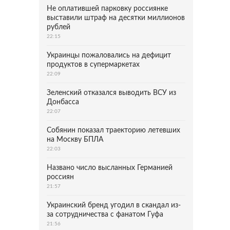
Не оплатившей парковку россиянке
выставили штраф на десятки миллионов
рублей
22:15
Украинцы пожаловались на дефицит
продуктов в супермаркетах
22:09
Зеленский отказался выводить ВСУ из
Донбасса
22:07
Собянин показал траекторию летевших
на Москву БПЛА
22:03
Названо число высланных Германией
россиян
21:57
Украинский бренд угодил в скандал из-
за сотрудничества с фанатом Гуфа
21:56