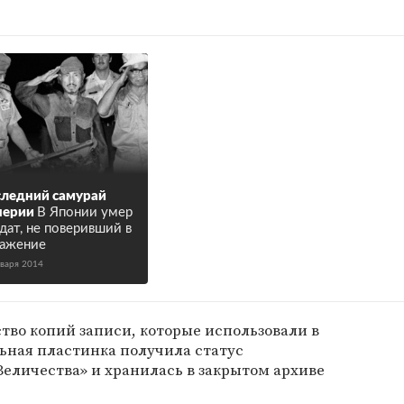
ледний самурай
перии
В Японии умер
дат, не поверивший в
ажение
нваря 2014
во копий записи, которые использовали в
ьная пластинка получила статус
еличества» и хранилась в закрытом архиве