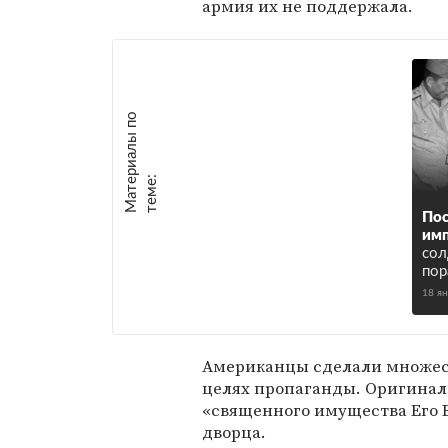
армия их не поддержала.
М
а
т
р
и
а
л
ы
п
о
т
е
м
е
е
:
Пос
им
сол
пор
18 я
Американцы сделали множест
целях пропаганды. Оригинал
«священного имущества Его В
дворца.