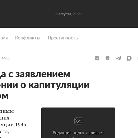
8 августа, 22:33
вия
Конфликты
Преступность
Мир
а с заявлением
нии о капитуляции
ом
упным
ения
ляции 1945
ста,