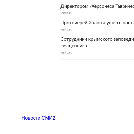
Директором «Херсонеса Тавричес
lenta.ru
Протоиерей Халюта ушел с поста
lenta.ru
Сотрудники крымского заповедн
священника
lenta.ru
Новости СМИ2