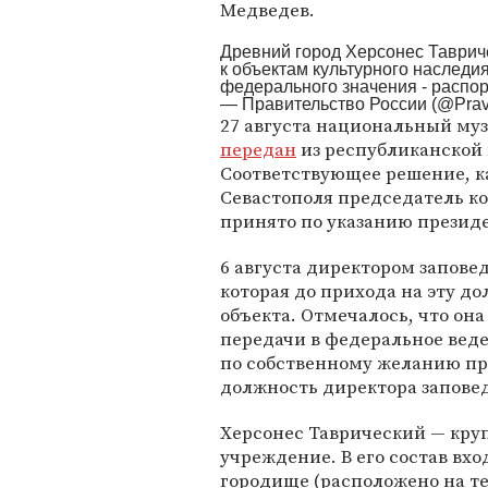
Медведев.
Древний город Херсонес Таврич
к объектам культурного наследи
федерального значения - расп
— Правительство России (@Prav
27 августа национальный му
передан
из республиканской 
Соответствующее решение, ка
Севастополя председатель к
принято по указанию презид
6 августа директором запов
которая до прихода на эту д
объекта. Отмечалось, что она
передачи в федеральное веде
по собственному желанию пр
должность директора запове
Херсонес Таврический — кру
учреждение. В его состав вх
городище (расположено на т