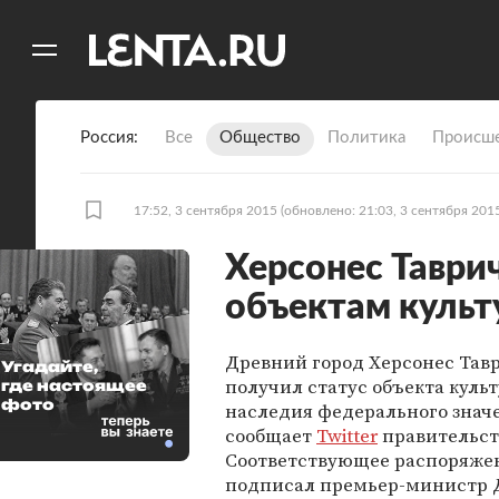
11
A
Россия
Все
Общество
Политика
Происше
17:52, 3 сентября 2015
(обновлено: 21:03, 3 сентября 201
Херсонес Таври
объектам культ
Древний город Херсонес Тав
Угадайте,
получил статус объекта куль
где настоящее
фото
наследия федерального знач
сообщает
Twitter
правительст
Соответствующее распоряже
подписал премьер-министр