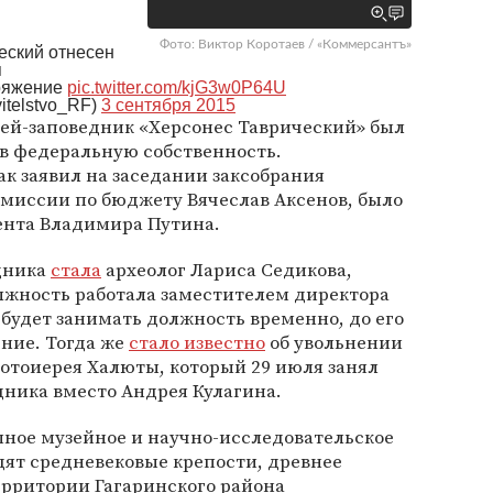
Фото: Виктор Коротаев / «Коммерсантъ»
еский отнесен
я
оряжение
pic.twitter.com/kjG3w0P64U
itelstvo_RF)
3 сентября 2015
зей-заповедник «Херсонес Таврический» был
в федеральную собственность.
к заявил на заседании заксобрания
омиссии по бюджету Вячеслав Аксенов, было
ента Владимира Путина.
едника
стала
археолог Лариса Седикова,
олжность работала заместителем директора
 будет занимать должность временно, до его
ние. Тогда же
стало известно
об увольнении
отоиерея Халюты, который 29 июля занял
дника вместо Андрея Кулагина.
пное музейное и научно-исследовательское
одят средневековые крепости, древнее
ерритории Гагаринского района