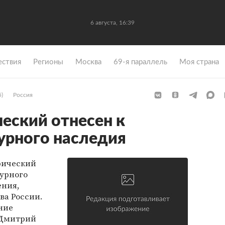
6 августа, 16:39
ствия
Регионы
Москва
69-я параллель
Моя страна
5)
Россия
ческий отнесен к
урного наследия
рический
турного
ения,
ва России.
ние
 Дмитрий