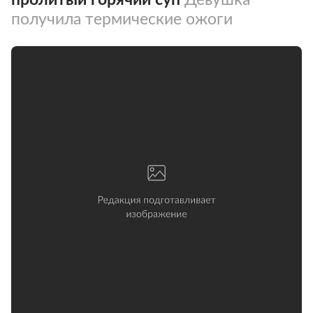
получила термические ожоги