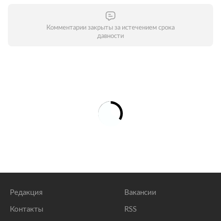
Комментарии закрыты за истечением срока
давности
Редакция
Вакансии
Контакты
RSS