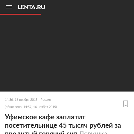
11
A
14:36, 16 ноября 2015
Россия
(обновлено: 14:57, 16 ноября 2015)
Уфимское кафе заплатит
посетительнице 45 тысяч рублей за
пролитый горячий суп
Девушка