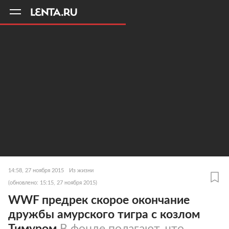
11
A
14:58, 27 ноября 2015
Из жизни
(обновлено: 15:15, 27 ноября 2015)
WWF предрек скорое окончание
дружбы амурского тигра с козлом
Тимуром
В фонде полагают, что