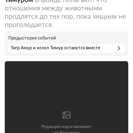
отношения между животными
продлятся до тех пор, пока хищник не
проголодается
Предыстория событий
Тигр Амур и козел Тимур останутся вместе