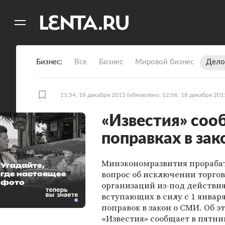
11
A
Бизнес
Все
Бизнес
Мировой бизнес
Дело
11:54, 18 декабря 2015
(обновлено: 12:06, 18 декабря 201
«Известия» соо
поправках в за
Минэкономразвития прораба
Угадайте,
вопрос об исключении торго
где настоящее
фото
организаций из-под действи
вступающих в силу с 1 января
поправок в закон о СМИ. Об э
«Известия» сообщает в пятниц