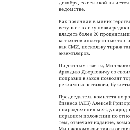
декабря, со ссылкой на источ
ведомстве.
Как пояснили в министерстве,
вступает в силу новая реда
владеть более 20 процентами
каталогов иностранные торго
как СМИ, поскольку тираж т
экземпляров.
По данным газеты, Минэконо
Аркадию Дворковичу со свои
поправки в закон позволят т
рекламные каталоги, буклет
Председатель комитета по р
бизнеса (АЕБ) Алексей Григо
подразделения международны
неравном положении по отно
тем, отмечает издание, возм
Минэкономразвития за оставш