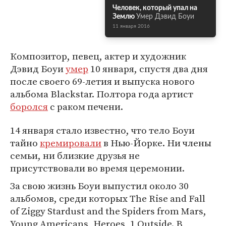
Человек, который упал на
Землю
Умер Дэвид Боуи
11 января 2016
Композитор, певец, актер и художник
Дэвид Боуи
умер
10 января, спустя два дня
после своего 69-летия и выпуска нового
альбома Blackstar. Полтора года артист
боролся
с раком печени.
14 января стало известно, что тело Боуи
тайно
кремировали
в Нью-Йорке. Ни члены
семьи, ни близкие друзья не
присутствовали во время церемонии.
За свою жизнь Боуи выпустил около 30
альбомов, среди которых The Rise and Fall
of Ziggy Stardust and the Spiders from Mars,
Young Americans, Heroes, 1 Outside. В