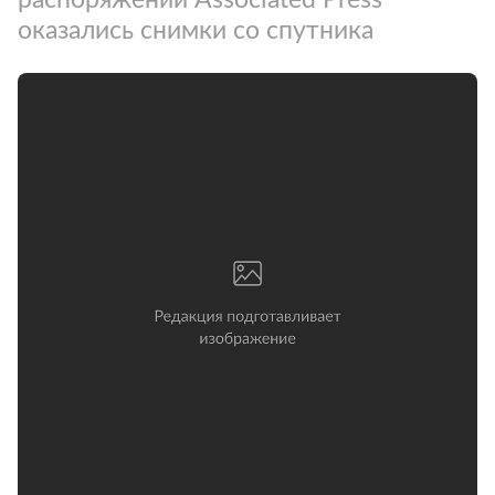
оказались снимки со спутника