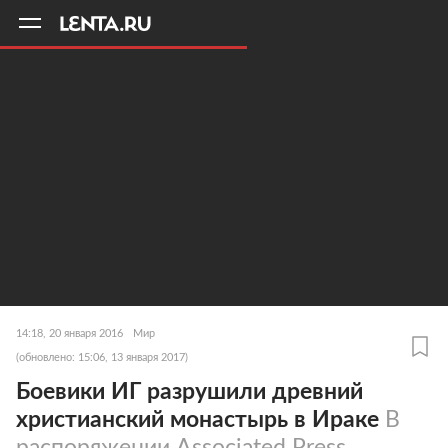
11
A
14:18, 20 января 2016
Мир
(обновлено: 15:06, 13 января 2017)
Боевики ИГ разрушили древний
христианский монастырь в Ираке
В
распоряжении Associated Press