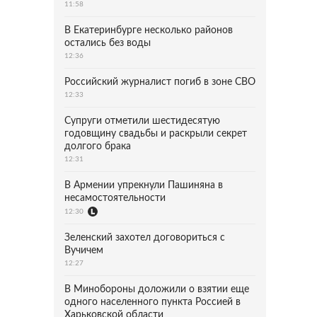
11:58
В Екатеринбурге несколько районов
остались без воды
12:36
Российский журналист погиб в зоне СВО
12:33
Супруги отметили шестидесятую
годовщину свадьбы и раскрыли секрет
долгого брака
12:31
В Армении упрекнули Пашиняна в
несамостоятельности
12:30
Зеленский захотел договориться с
Вучичем
12:27
В Минобороны доложили о взятии еще
одного населенного пункта Россией в
Харьковской области