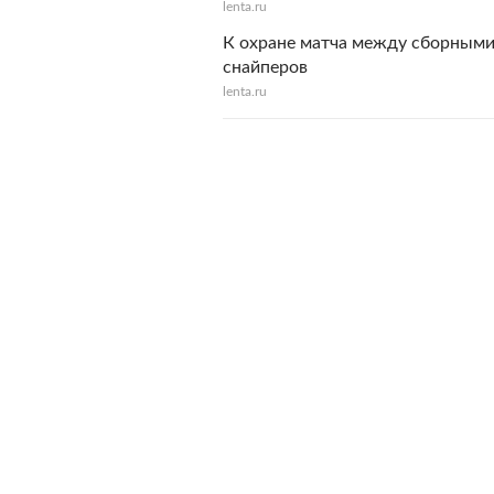
lenta.ru
К охране матча между сборными
снайперов
lenta.ru