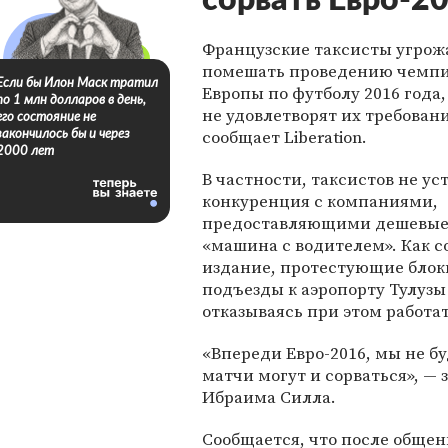
сорвать Евро-2
Французские таксисты угро
помешать проведению чемп
Если бы Илон Маск тратил
Европы по футболу 2016 года,
по 1 млн долларов в день,
не удовлетворят их требовани
его состояние не
сообщает Liberation.
закончилось бы и через
2000 лет
В частности, таксистов не ус
конкуренция с компаниями,
предоставляющими дешевые
«машина с водителем». Как 
издание, протестующие блок
подъезды к аэропорту Тулузы
отказываясь при этом работат
«Впереди Евро-2016, мы не бу
матчи могут и сорваться», — 
Ибраима Силла.
Сообщается, что после общен