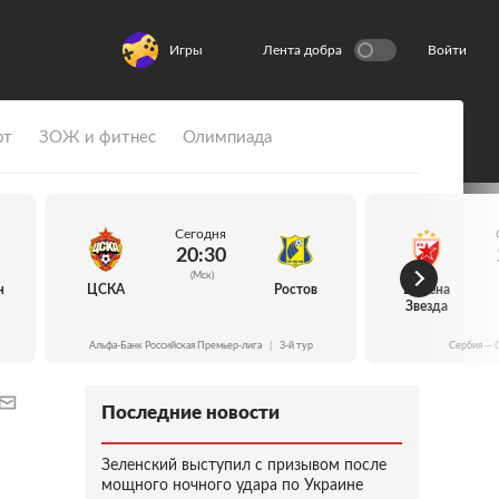
Игры
Лента добра
Войти
рт
ЗОЖ и фитнес
Олимпиада
Сегодня
20:30
(Мск)
н
ЦСКА
Ростов
Црвена
Звезда
Альфа-Банк Российская Премьер-лига
|
3-й тур
Сербия — 
Последние новости
Зеленский выступил с призывом после
мощного ночного удара по Украине