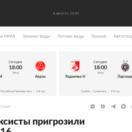
8 августа, 12:43
 и ММА
Зимние виды
Летние виды
Хоккей
Автоспо
Сегодня
Сегодня
18:00
18:00
(Мск)
(Мск)
М
Акрон
Раднички Н
Партиза
 Российская Премьер-лига
|
3-й тур
Сербия — Суперлига
|
4-й тур
Спорт
ксисты пригрозили