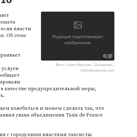
016
жают
ионата
 если власти
я. Об этом
траивает
Фото: Julien Pitinome / Zumapress /
 услуги
Globallookpress.com
сообщает
ировали
 в качестве предупредительной меры,
ь.
дем колебаться и можем сделать так, что
заявил глава объединения Taxis de France
ия с городскими властями таксисты