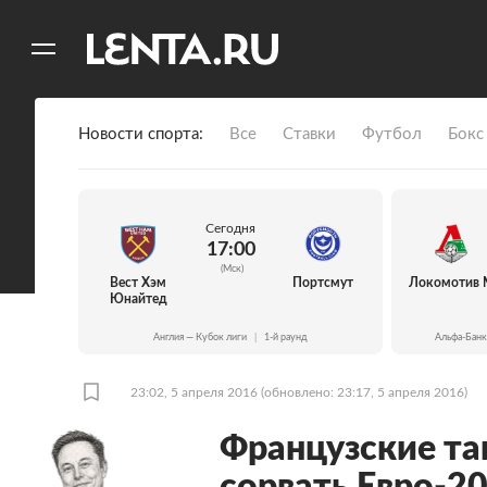
11
A
Новости спорта
Все
Ставки
Футбол
Бокс
Сегодня
17:00
(Мск)
Вест Хэм
Портсмут
Локомотив 
Юнайтед
Англия — Кубок лиги
|
1-й раунд
Альфа-Банк
23:02, 5 апреля 2016
(обновлено: 23:17, 5 апреля 2016)
Французские та