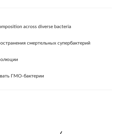
composition across diverse bacteria
ространения смертельных супербактерий
эволюции
овать ГМО-бактерии