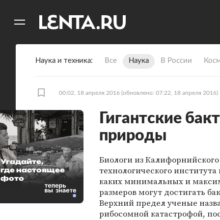
11
A
Наука и техника
Все
Наука
В России
Кос
00:02, 18 апреля 2016
(обновлено: 07:22, 18 апреля 2016)
Гигантские бак
природы
Биологи из Калифорнийского
Угадайте,
технологического института
где настоящее
фото
каких минимальных и макс
размеров могут достигать ба
Верхний предел ученые назв
рибосомной катастрофой, по