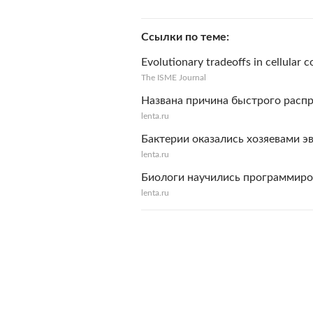
Ссылки по теме
Evolutionary tradeoffs in cellular 
The ISME Journal
Названа причина быстрого расп
lenta.ru
Бактерии оказались хозяевами 
lenta.ru
Биологи научились программир
lenta.ru