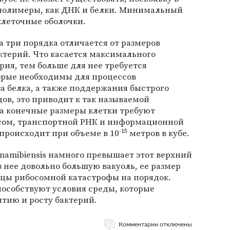
ополимеры, как ДНК и белки. Минимальный
клеточные оболочки.
 три порядка отличается от размеров
ктерий. Что касается максимального
рия, тем больше для нее требуется
орые необходимы для процессов
а белка, а также поддержания быстрого
цов, это приводит к так называемой
да конечные размеры клетки требуют
сом, транспортной РНК и информационной
-15
 происходит при объеме в 10
метров в кубе.
 namibiensis намного превышает этот верхний
з нее довольно большую вакуоль, ее размер
ицы рибосомной катастрофы на порядок.
пособствуют условия среды, которые
тию и росту бактерий.
Комментарии отключены