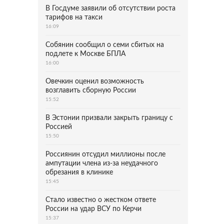
В Госдуме заявили об отсутствии роста
тарифов на такси
16:09
Собянин сообщил о семи сбитых на
подлете к Москве БПЛА
16:00
Овечкин оценил возможность
возглавить сборную России
15:52
В Эстонии призвали закрыть границу с
Россией
15:50
Россиянин отсудил миллионы после
ампутации члена из-за неудачного
обрезания в клинике
15:45
Стало известно о жестком ответе
России на удар ВСУ по Керчи
15:37