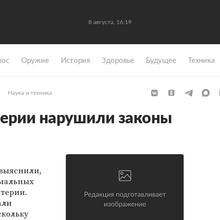
8 августа, 16:19
мос
Оружие
История
Здоровье
Будущее
Техника
Наука и техника
терии нарушили законы
 выяснили,
имальных
ктерии.
али
скольку