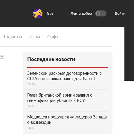
Игры
Лента добра
Войти
Гаджеты
Игры
Софт
Последние новости
Зеленский раскрыл договоренности с
США о поставках ракет для Patriot
15:19
Глава британской армии заявил о
геймификации убийств в ВСУ
16:17
Медведев предупредил лидеров Запада
о возмездии
16:13