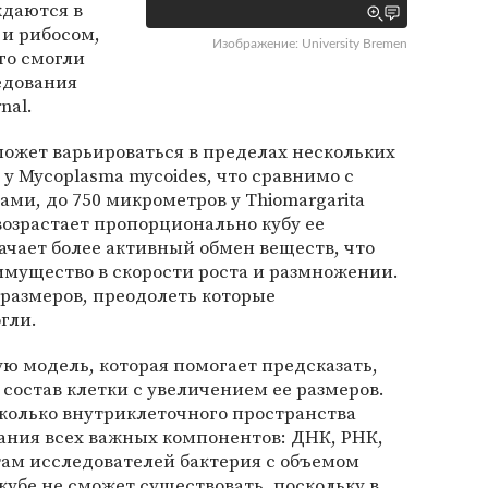
ждаются в
 и рибосом,
Изображение: University Bremen
го смогли
едования
nal.
ожет варьироваться в пределах нескольких
 у Mycoplasma mycoides, что сравнимо с
и, до 750 микрометров у Thiomargarita
возрастает пропорционально кубу ее
начает более активный обмен веществ, что
мущество в скорости роста и размножении.
размеров, преодолеть которые
гли.
ю модель, которая помогает предсказать,
 состав клетки с увеличением ее размеров.
сколько внутриклеточного пространства
ания всех важных компонентов: ДНК, РНК,
там исследователей бактерия с объемом
кубе не сможет существовать, поскольку в