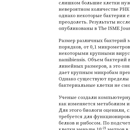
слишком большие клетки ну
невероятном количестве РНК
однако некоторые бактерии е
преодолеть. Результаты иссл
опубликованы в The ISME Jour
Размер различных бактерий м
порядков, от 0,1 микрометров
некоторыми крупными вирусам
namibiensis. Объем бактерий 
линейных размеров, а это оз
дает крупным микробам преи
Однако существуют пределы 
бактериальные клетки не смо
Ученые создали компьютерну
как изменяется метаболизм и
Для этого биологи оценили, 
требуется для функциониров
белков и рибосом. По подсче
-21
клетки меньше 10
метров в 