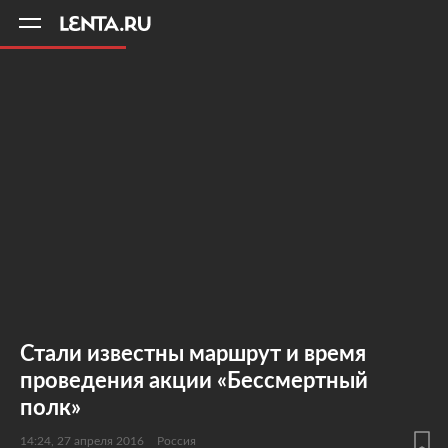
11
A
Стали известны маршрут и время
проведения акции «Бессмертный
полк»
14:24, 27 апреля 2016
Россия