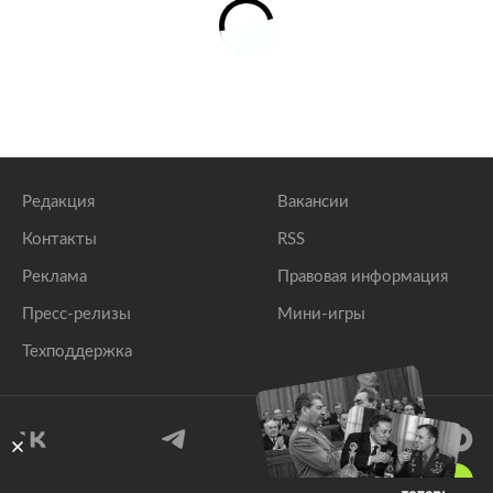
Редакция
Вакансии
Контакты
RSS
Реклама
Правовая информация
Пресс-релизы
Мини-игры
Техподдержка
18
+