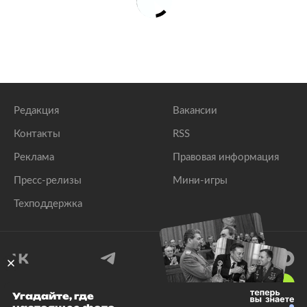
Редакция
Вакансии
Контакты
RSS
Реклама
Правовая информация
Пресс-релизы
Мини-игры
Техподдержка
18
+
Угадайте, где
© 1999–2026 Все права защищены.