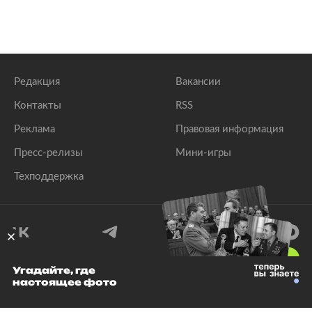
Редакция
Вакансии
Контакты
RSS
Реклама
Правовая информация
Пресс-релизы
Мини-игры
Техподдержка
18
+
Угадайте, где
настоящее фото
© 1999–2026 Все права защищены.
ООО «Лента.Ру»