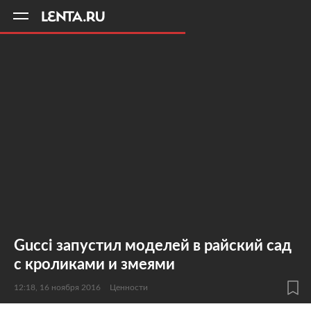
11
A
Gucci запустил моделей в райский сад
с кроликами и змеями
12:18, 16 ноября 2016
Ценности