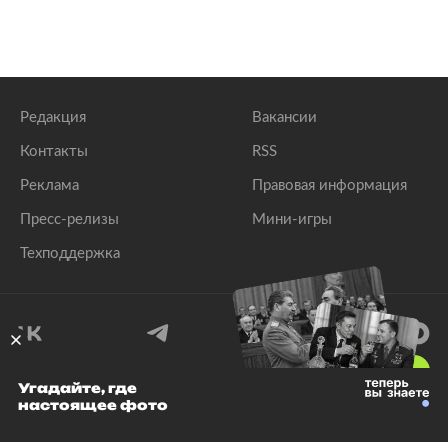
Редакция
Вакансии
Контакты
RSS
Реклама
Правовая информация
Пресс-релизы
Мини-игры
Техподдержка
18
+
Угадайте, где
настоящее фото
© 1999–2026 Все права защищены.
ООО «Лента.Ру»