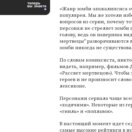
«Жанр зомби-апокалипсиса о
популярен. Мы же хотели из
вопросов из серии, почему т
персонаж не стреляет зомби 
голову, ведь он наверняка ви
мертвецы" разворачиваются в
зомби никогда не существова
По словам комиксиста, никто
видеть, например, фильмов 
«Рассвет мертвецов»). Чтобы 
героев и не произносит слово
лексиконе.
Персонажи сериала чаще все
«ходячими». Некоторые из ге
«гниль» и «поплавок».
В настоящий момент идет сед
самые высокие рейтинги в и