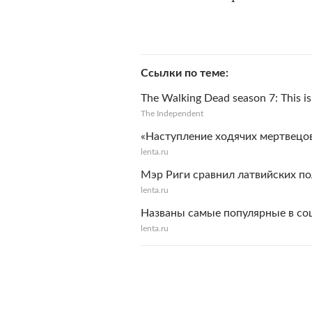
Ссылки по теме
The Walking Dead season 7: This is
The Independent
«Наступление ходячих мертвецо
lenta.ru
Мэр Риги сравнил латвийских п
lenta.ru
Названы самые популярные в со
lenta.ru