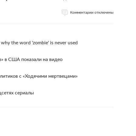
Комментарии отключены
 why the word 'zombie' is never used
в» в США показали на видео
олитиков с «Ходячими мертвецами»
цсетях сериалы