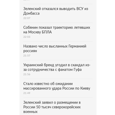
Зеленский отказался выводить ВСУ из
Донбасса
22:07
Собянин показал траекторию летевших
на Москву БПЛА
22:03
Названо число высланных Германией
россиян
21:57
Украинский бренд угодил в скандал из-
за сотрудничества с фанатом Гуфа
21:56
Стало известно об ожидании
массированного удара России по Киеву
21:49
Зеленский заявил о размещении в
России 50 тысяч северокорейских
военных