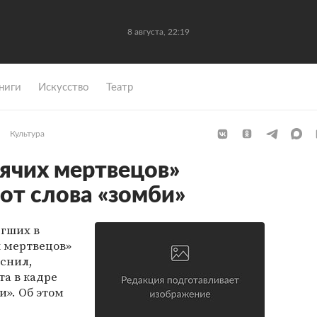
8 августа, 22:19
ниги
Искусство
Театр
Культура
ячих мертвецов»
от слова «зомби»
егших в
х мертвецов»
снил,
та в кадре
и». Об этом