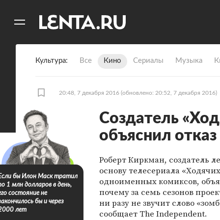
11
A
Культура
Все
Кино
Сериалы
Музыка
К
20:48, 7 декабря 2016
(обновлено: 20:52, 7 декабря 2016)
Создатель «Ход
объяснил отказ 
Роберт Киркман, создатель л
основу телесериала «Ходячи
Если бы Илон Маск тратил
одноименных комиксов, объя
по 1 млн долларов в день,
почему за семь сезонов проек
его состояние не
ни разу не звучит слово «зомб
закончилось бы и через
2000 лет
сообщает The Independent.