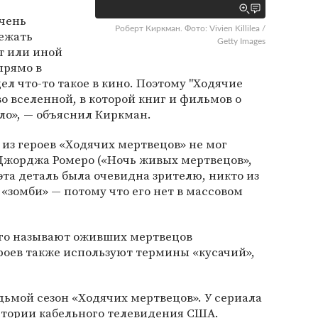
чень
Роберт Киркман. Фото: Vivien Killilea /
бежать
Getty Images
от или иной
прямо в
дел что-то такое в кино. Поэтому "Ходячие
о вселенной, в которой книг и фильмов о
ло», — объяснил Киркман.
 из героев «Ходячих мертвецов» не мог
Джорджа Ромеро («Ночь живых мертвецов»,
эта деталь была очевидна зрителю, никто из
 «зомби» — потому что его нет в массовом
го называют оживших мертвецов
роев также используют термины «кусачий»,
ьмой сезон «Ходячих мертвецов». У сериала
стории кабельного телевидения США.