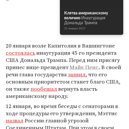
Клятва американскому
величию
Инаугурация
Дональда Трампа
21 января 2017
20 января возле Капитолия в Вашингтоне
состоялась
инаугурация 45-го президента
США Дональда Трампа. Перед ним присягу
принес вице-президент
Майк Пенс
. В своей
речи глава государства
заявил
, что его
основным приоритетом станет благо США,
он также
пообещал
вернуть власть
американскому народу.
12 января, во время беседы с сенаторами в
ходе процедуры его утверждения, Мэттис
назвал
Россию главной угрозой
Соединенным Штатам. При этом в своем