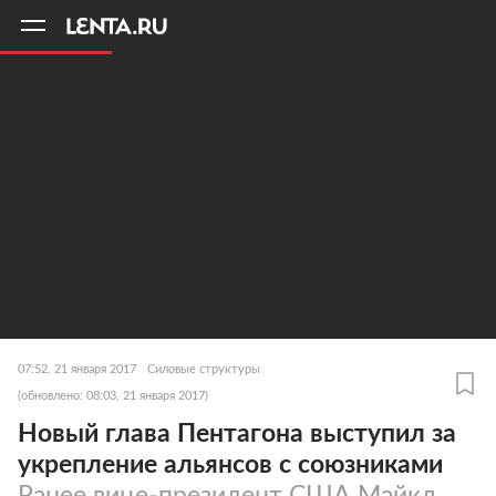
11
A
07:52, 21 января 2017
Силовые структуры
(обновлено: 08:03, 21 января 2017)
Новый глава Пентагона выступил за
укрепление альянсов с союзниками
Ранее вице-президент США Майкл