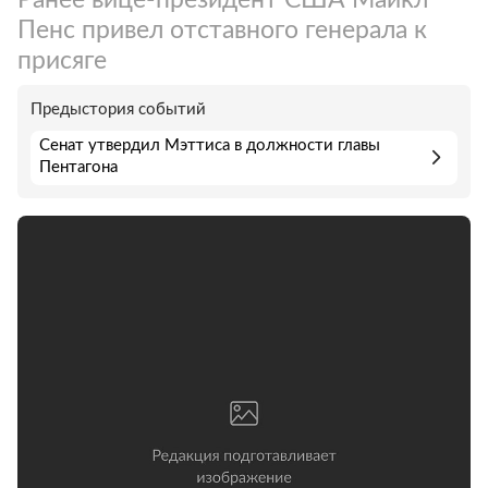
Пенс привел отставного генерала к
присяге
Предыстория событий
Сенат утвердил Мэттиса в должности главы
Пентагона