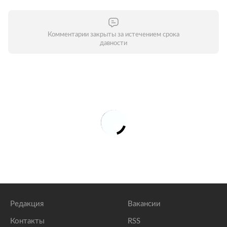
Комментарии закрыты за истечением срока
давности
Редакция
Вакансии
Контакты
RSS